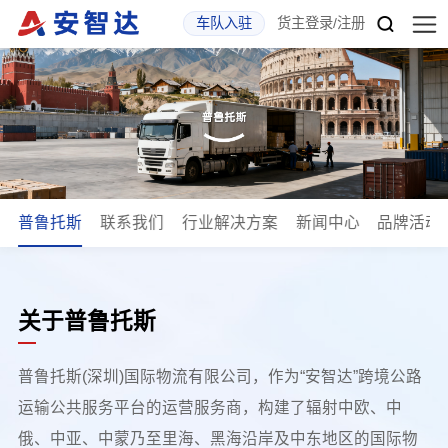
车队入驻
货主登录
/
注册
普鲁托斯
联系我们
行业解决方案
新闻中心
品牌活动
关于普鲁托斯
普鲁托斯(深圳)国际物流有限公司，作为“安智达”跨境公路
运输公共服务平台的运营服务商，构建了辐射中欧、中
俄、中亚、中蒙乃至里海、黑海沿岸及中东地区的国际物